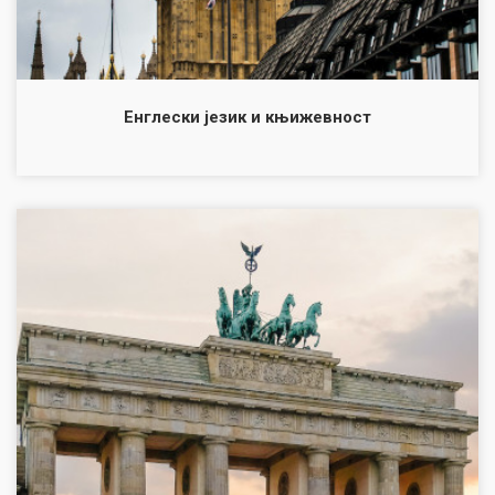
Енглески језик и књижевност