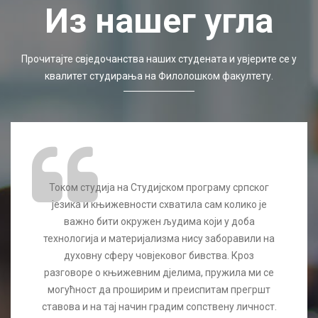
Из нашег угла
Прочитајте свједочанства наших студената и увјерите се у
квалитет студирања на Филолошком факултету.
Током студија на Студијском програму српског
језика и књижевности схватила сам колико је
важно бити окружен људима који у доба
технологија и материјализма нису заборавили на
духовну сферу човјековог бивства. Кроз
разговоре о књижевним дјелима, пружила ми се
могућност да проширим и преиспитам прегршт
ставова и на тај начин градим сопствену личност.