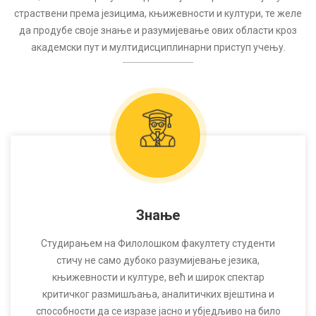
страствени према језицима, књижевности и култури, те желе
да продубе своје знање и разумијевање ових области кроз
академски пут и мултидисциплинарни приступ учењу.
Знање
Студирањем на Филолошком факултету студенти
стичу не само дубоко разумијевање језика,
књижевности и културе, већ и широк спектар
критичког размишљања, аналитичких вјештина и
способности да се изразе јасно и убједљиво на било