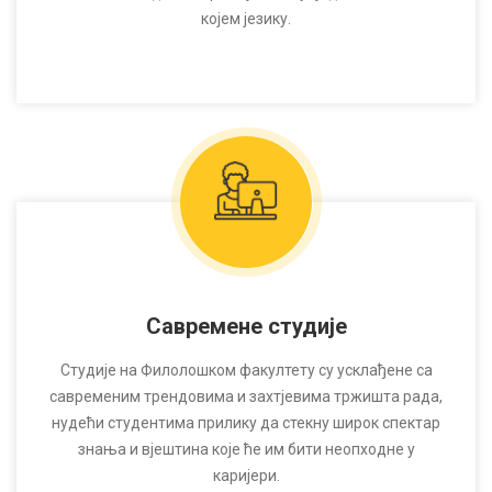
којем језику.
Савремене студије
Студије на Филолошком факултету су усклађене са
савременим трендовима и захтјевима тржишта рада,
нудећи студентима прилику да стекну широк спектар
знања и вјештина које ће им бити неопходне у
каријери.