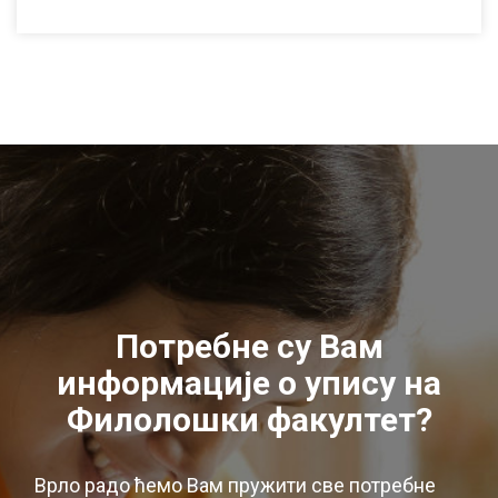
Потребне су Вам
информације о упису на
Филолошки факултет?
Врло радо ћемо Вам пружити све потребне