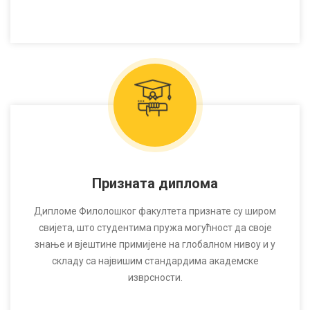
Призната диплома
Дипломе Филолошког факултета признате су широм
свијета, што студентима пружа могућност да своје
знање и вјештине примијене на глобалном нивоу и у
складу са највишим стандардима академске
изврсности.