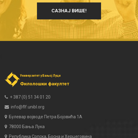
САЗНАЈ ВИШЕ!
Универзитет у Бањој Луци
Филолошки факултет
+ 387 (0) 51 34 01 20
info@flf.unibl.org
Булевар војводе Петра Бојовића 1А
78000 Бања Лука
Република Српска, Босна и Херцеговина