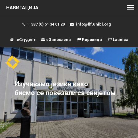
+ 387 (0) 51 34 01 20
info@flf.unibl.org
еСтудент
еЗапослени
Ћирилица
Latinica
Навиг
Изучавамо језике како
бисмо се повезали са свијетом