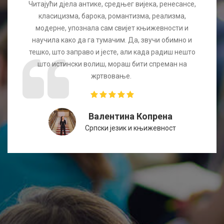
Читајући дјела антике, средњег вијека, ренесансе,
класицизма, барока, романтизма, реализма,
модерне, упознала сам свијет књижевности и
научила како да га тумачим. Да, звучи обимно и
тешко, што заправо и јесте, али када радиш нешто
што истински волиш, мораш бити спреман на
жртвовање.
Валентина Копрена
Српски језик и књижевност