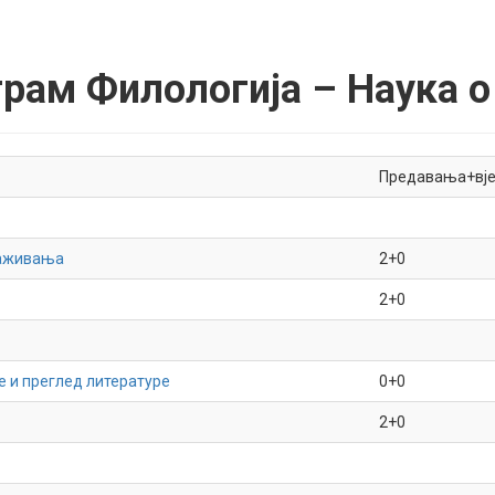
рам Филологија – Наука о
Предавања+вј
раживања
2+0
2+0
е и преглед литературе
0+0
2+0