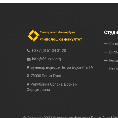
Студи
Универзитет у Бањој Луци
Филолошки факултет
Српс
+ 387 (0) 51 34 01 20
Енгл
info@flf.unibl.org
Њема
Булевар војводе Петра Бојовића 1А
Итал
78000 Бања Лука
Република Српска, Босна и
Херцеговина