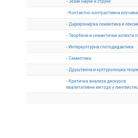
-
Језик науке и струке
-
Контактно-контрастивна изучава
-
Дијахронијска семантика и лекси
-
Творбени и семантички аспекти 
-
Интеркултурна глотодидактика
-
Семиотика
-
Друштвена и културолошка теориј
-
Критичка анализа дискурса:
квалитативне методе у лингвисти