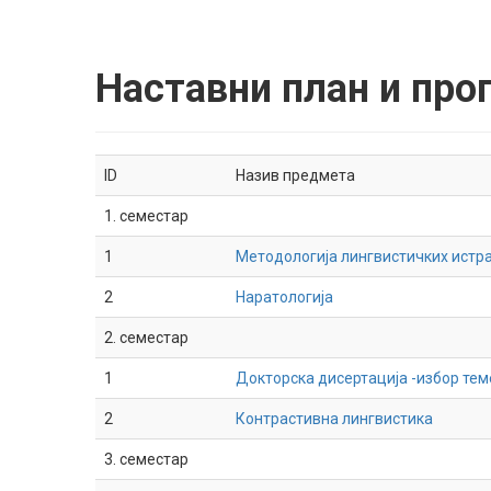
Наставни план и прог
ID
Назив предмета
1. семестар
1
Методологија лингвистичких ист
2
Наратологија
2. семестар
1
Докторска дисертација -избор тем
2
Контрастивна лингвистика
3. семестар