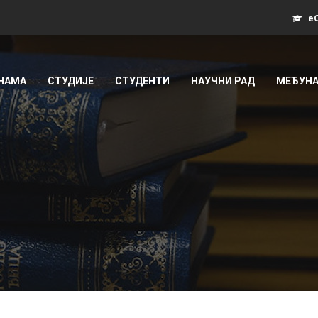
еС
 НАМА
СТУДИЈЕ
СТУДЕНТИ
НАУЧНИ РАД
МЕЂУНА