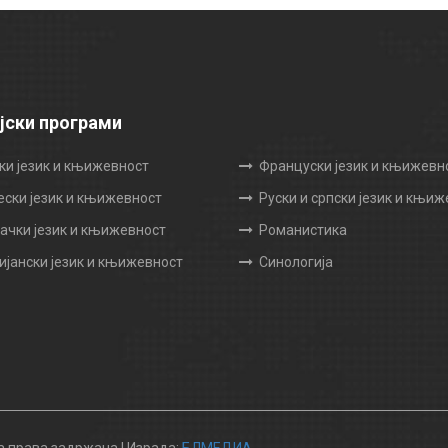
јски програми
ки језик и књижевност
Француски језик и књижевн
ески језик и књижевност
Руски и српски језик и књи
чки језик и књижевност
Романистика
ијански језик и књижевност
Синологија