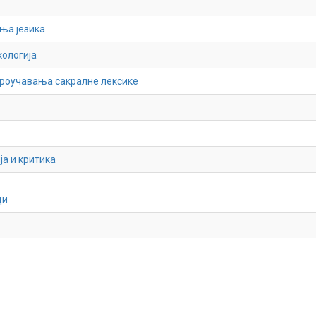
ња језика
кологија
проучавања сакралне лексике
а и критика
ци