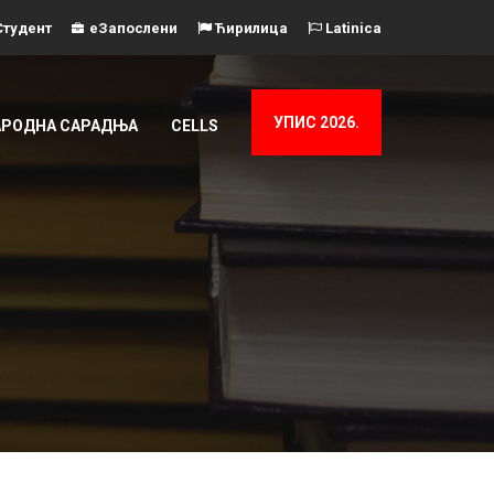
тудент
еЗапослени
Ћирилица
Latinica
УПИС 2026.
РОДНА САРАДЊА
CELLS