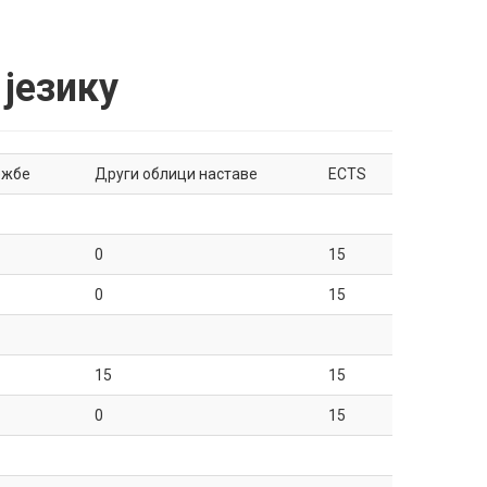
 језику
ежбе
Други облици наставе
ECTS
0
15
0
15
15
15
0
15