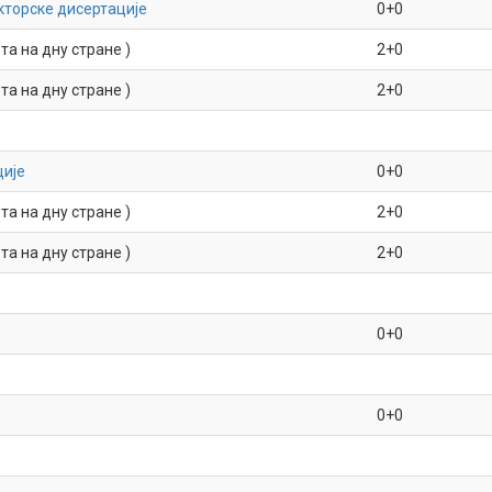
кторске дисертације
0+0
а на дну стране )
2+0
а на дну стране )
2+0
ције
0+0
а на дну стране )
2+0
а на дну стране )
2+0
0+0
0+0