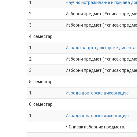
1
Научно истраживање и пријава до
2
Изборни предмет ( *списак предмет
3
Изборни предмет ( *списак предмет
4. семестар
1
Израда нацрта докторске дисерта
2
Изборни предмет ( *списак предмет
3
Изборни предмет ( *списак предмет
5. семестар
1
Израда докторске дисертације
6. семестар
1
Израда докторске дисертације
* Списак изборних предмета: