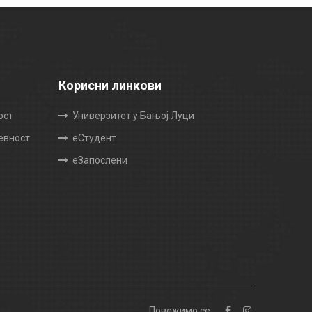
Корисни линкови
ост
Универзитет у Бањој Луци
жевност
еСтудент
еЗапослени
Повежимо се: