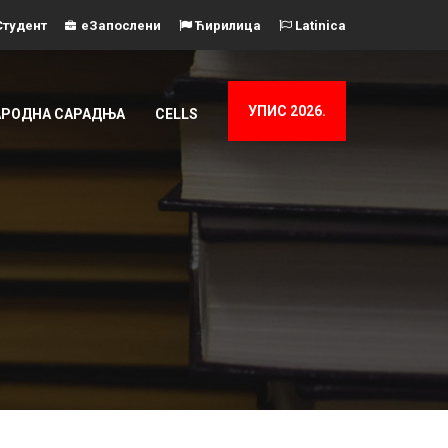
тудент
еЗапослени
Ћирилица
Latinica
УПИС 2026.
РОДНА САРАДЊА
CELLS