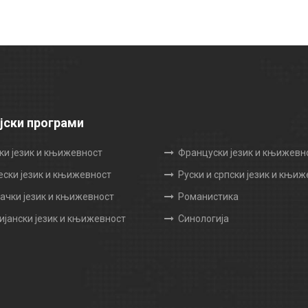
јски програми
ки језик и књижевност
Француски језик и књижевн
ески језик и књижевност
Руски и српски језик и књи
чки језик и књижевност
Романистика
ијански језик и књижевност
Синологија