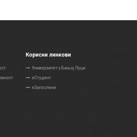
Корисни линкови
ост
Универзитет у Бањој Луци
жевност
еСтудент
еЗапослени