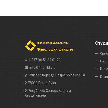
Студи
Универзитет у Бањој Луци
Филолошки факултет
Српс
+ 387 (0) 51 34 01 20
Енгл
info@flf.unibl.org
Њема
Булевар војводе Петра Бојовића 1А
Итал
78000 Бања Лука
Република Српска, Босна и
Херцеговина