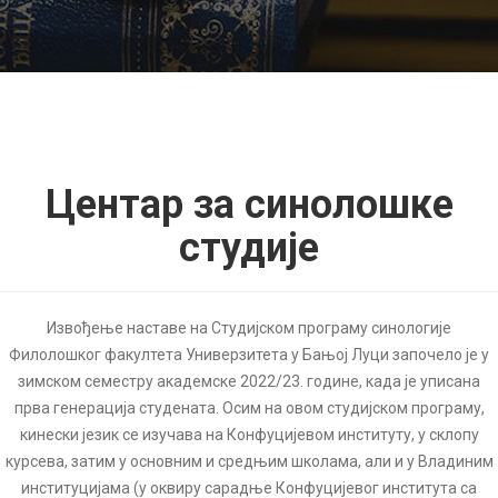
Центар за синолошке
студије
Извођење наставе на Студијском програму синологије
Филолошког факултета Универзитета у Бањој Луци започело је у
зимском семестру академске 2022/23. године, када је уписана
прва генерација студената. Осим на овом студијском програму,
кинески језик се изучава на Конфуцијевом институту, у склопу
курсева, затим у основним и средњим школама, али и у Владиним
институцијама (у оквиру сарадње Конфуцијевог института са