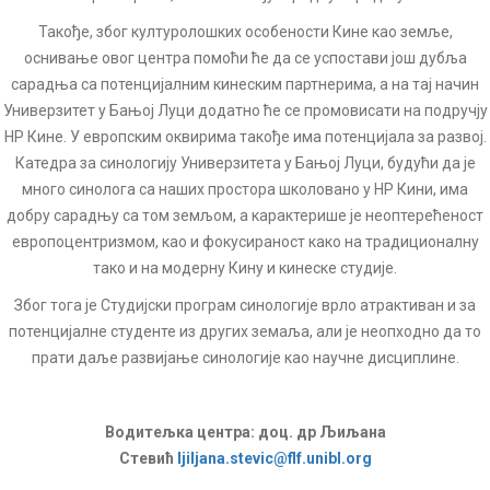
Такође, због културолошких особености Кине као земље,
оснивање овог центра помоћи ће да се успостави још дубља
сарадња са потенцијалним кинеским партнерима, а на тај начин
Универзитет у Бањој Луци додатно ће се промовисати на подручју
НР Кине. У европским оквирима такође има потенцијала за развој.
Катедра за синологију Универзитета у Бањој Луци, будући да је
много синолога са наших простора школовано у НР Кини, има
добру сарадњу са том земљом, а карактерише је неоптерећеност
европоцентризмом, као и фокусираност како на традиционалну
тако и на модерну Кину и кинеске студије.
Због тога је Студијски програм синологије врло атрактиван и за
потенцијалне студенте из других земаља, али је неопходно да то
прати даље развијање синологије као научне дисциплине.
Водитељка центра: доц. др Љиљана
Стевић
ljiljana.stevic@flf.unibl.org