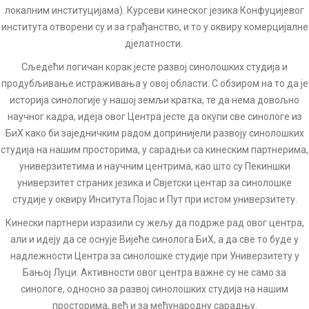
локалним институцијама). Курсеви кинеског језика Конфуцијевог
института отворени су и за грађанство, и то у оквиру комерцијалне
дјелатности.
Сљедећи логичан корак јесте развој синолошких студија и
продубљивање истраживања у овој области. С обзиром на то да је
историја синологије у нашој земљи кратка, те да нема довољно
научног кадра, идеја овог Центра јесте да окупи све синологе из
БиХ како би заједничким радом допринијели развоју синолошких
студија на нашим просторима, у сарадњи са кинеским партнерима,
универзитетима и научним центрима, као што су Пекиншки
универзитет страних језика и Свјетски центар за синолошке
студије у оквиру Инситута Појас и Пут при истом универзитету.
Кинески партнери изразили су жељу да подрже рад овог центра,
али и идеју да се оснује Вијеће синолога БиХ, а да све то буде у
надлежности Центра за синолошке студије при Универзитету у
Бањој Луци. Активности овог центра важне су не само за
синологе, односно за развој синолошких студија на нашим
просторима, већ и за међународну сарадњу.