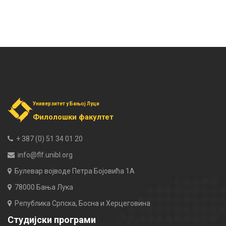
Универзитет у Бањој Луци
Филолошки факултет
+ 387 (0) 51 34 01 20
info@flf.unibl.org
Булевар војводе Петра Бојовића 1А
78000 Бања Лука
Република Српска, Босна и Херцеговина
Студијски програми