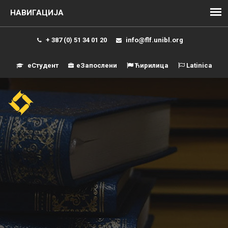
+ 387 (0) 51 34 01 20
info@flf.unibl.org
еСтудент
еЗапослени
Ћирилица
Latinica
Навиг