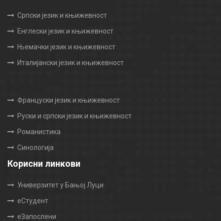
Српски језик и књижевност
Енглески језик и књижевност
Њемачки језик и књижевност
Италијански језик и књижевност
Француски језик и књижевност
Руски и српски језик и књижевност
Романистика
Синологија
Корисни линкови
Универзитет у Бањој Луци
еСтудент
еЗапослени