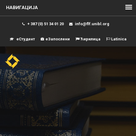
+ 387 (0) 51 34 01 20
info@flf.unibl.org
еСтудент
еЗапослени
Ћирилица
Latinica
Навиг