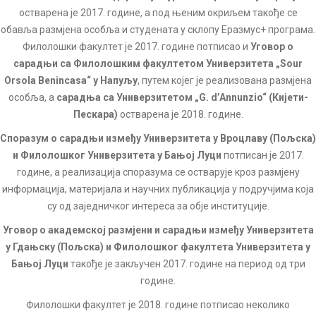
остварена је 2017. године, а под њеним окриљем такође се
обавља размјена особља и студената у склопу Еразмус+ програма.
Филолошки факултет је 2017. године потписао и
Уговор о
сарадњи са Филолошким факултетом Универзитета „Sour
Orsola Benincasa“ у Напуљу
, путем којег је реализована размјена
особља, а
сарадња са Универзитетом „G. d’Annunzio“ (Кијети-
Пескара)
остварена је 2018. године.
Споразум о сарадњи између Универзитета у Вроцлаву (Пољска)
и Филолошког Универзитета у Бањој Луци
потписан је 2017.
године, а реализација споразума се остварује кроз размјену
информација, материјала и научних публикација у подручјима која
су од заједничког интереса за обје институције.
Уговор о академској размјени и сарадњи између Универзитета
у Гдањску (Пољска) и Филолошког факултета Универзитета у
Бањој Луци
такође је закључен 2017. године на период од три
године.
Филолошки факултет је 2018. године потписао неколико