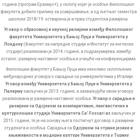
година (програм Еразмус+), у склопу којег је особље Филолошког
факулета добило прилику за усавршавање, а од љетњег семестра
школске 2018/19. остварена је и прва студентска размјена.
Уговор о образовној и научној размјени између Филолошког
факултета Универзитета у Бањој Луци и Универзитета у
Лондону
(Факултет за напредне студије и Институт за енглеске
студије) реализован је 2014. године, а подразумијева, између
осталог, размјену наставног особља и учешће на конференцијама.
Филолошки факултет у Бањој Луци има неколико склопљених
међународних уговора о сарадњи са универзитетима у Италији.
Уговор између Универзитета у Бањој Луци и Универзитета у
Палерму
закључен је 2013. године, а захваљујући овом уговору
реализована је размјена наставног особља.
Уговор о сарадњи и
размјени са Одсјеком за компаративне, лингвистичке и
културолошке студије Универзитета Ca’ Foscari из
закључен је
2015. године, те је на основу њега постигнут договор о размјени
студената и особља. Сарадња са
Одсјеком за стране језике и
књижевности и модерне културе Универзитета у Торину