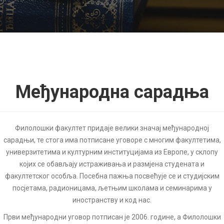
Међународна сарадња
Филолошки факултет придаје велики значај међународној
сарадњи, те стога има потписане уговоре с многим факултетима,
универзитетима и културним институцијама из Европе, у склопу
којих се обављају истраживањa и размјена студената и
факултетског особља. Посебна пажња посвећује се и студијским
посјетама, радионицама, љетњим школама и семинарима у
иностранству и код нас.
Први међународни уговор потписан је 2006. године, а Филолошки