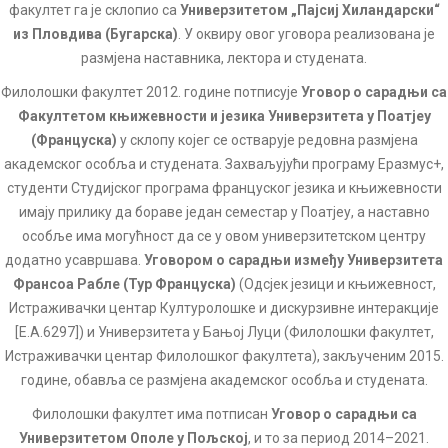
факултет га је склопио са
Универзитетом „Пајсиј Хиландарски“
из Пловдива (Бугарска)
. У оквиру овог уговора реализована је
размјена наставника, лектора и студената.
Филолошки факултет 2012. године потписује
Уговор о сарадњи са
Факултетом књижевности и језика Универзитета у Поатјеу
(Француска)
у склопу којег се остварује редовна размјена
академског особља и студената. Захваљујући програму Еразмус+,
студенти Студијског програма француског језика и књижевности
имају прилику да бораве један семестар у Поатјеу, а наставно
особље има могућност да се у овом универзитетском центру
додатно усавршава.
Уговором о сарадњи између Универзитета
Франсоа Рабле (Тур Француска)
(Одсјек језици и књижевност,
Истраживачки центар Културолошке и дискурзивне интеракције
[Е.А.6297]) и Универзитета у Бањој Луци (Филолошки факултет,
Истраживачки центар Филолошког факултета), закљученим 2015.
године, обавља се размјена академског особља и студената.
Филолошки факултет има потписан
Уговор о сарадњи са
Универзитетом Ополе у Пољској
, и то за период 2014–2021.