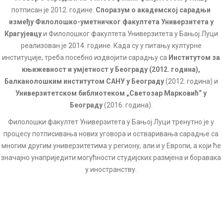
потписан је 2012. године.
Споразум о академској сарадњи
између Филолошко-уметничког факултета Универзитета у
Крагујевцу
и Филолошког факултета Универзитета у Бањој Луци
реализован је 2014. године. Када су у питању културне
институције, треба посебно издвојити сарадњу са
Институтом за
књижевност и умјетност у Београду (2012. година),
Балканолошким институтом САНУ у Београду
(2012. година) и
Универзитетском библиотеком „Светозар Марковић“ у
Београду
(2016. година).
Филолошки факултет Универзитета у Бањој Луци тренутно је у
процесу потписивања нових уговора и остваривања сарадње са
многим другим универзитетима у региону, али и у Европи, а који ће
значајно унаприједити могућности студијских размјена и боравака
у иностранству.