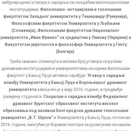
међународних уговора о сарадњи са сљедећим високошколским
институцијама:
Филолошко- историјским и теолошким
факултетом Западног универзитета у Темишвару (Румунија),
Филозофским факултетом Универзитета у Љубљани
(Словенија), Филолошким факултетом Националног
универзитета „Иван Франко“ са сједиштем у Лавову (Украјина) и
Факултетом умјетности и филозофије Универзитета у Генту
(Белгија)
.
Треба свакако споменути и велики број уговора са руским
државним институцијама и универзитетима са којима Филолошки
факултет у Бањој Луци активно сарађује.
Уговор о сарадњи
између Универзитета у Бањој Луци и Вороњешког државног
универзитета
закључен је у мају 2016. године, а предвиђа
размјену студената.
Споразум о сарадњи између Федералног
државног буџетског образовног института високог
образовања под називом Белгородски државни технолошки
универзитет „В. Г. Шухов“
и Универзитета у Бањој Луци, потписан
2016. године, омогућио је боравак лектора за руски језик на нашем