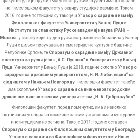
факултету, те је пружио могућност руским студентима да бораве
на Филолошком факултету у оквиру студијске размјене. Током
2016. године потписани су такође и
Уговор о сарадњи између
Филолошког факултета Универзитета у Бањој Луци и
Института за славистику Руске академије наука (РАН) –
Москва
, у склопу којег су два руска истраживача боравила у Бањој
Луци с циљем проучавања нематеријалне културне баштине
Републике Српске, те
Споразум о сарадњи између Државног
института за руски језик „А.С. Пушкин“ и Универзитета у Бањој
Луци
. Универзитет у Бањој Луци је 2018. године склопио
Уговор о
сарадњи са државним универзитетом „Н. И. Лобачевски“ са
сједиштем у Нижњем Новгороду
. Филолошки факултет такође
има склопљен
Уговор о сарадњи са нижњеновгородским
државним лингвистичким универзитетом „Н. А. Доброљубов“
.
Филолошки факултет, поред поменутих, има и неколико
потписаних уговора са високошколским установама и културним
институцијама из региона. Тако је 2011. године остварен
Споразум о сарадњи са Филолошким факултетом у Београду.
Уговор о сарадњи са Филозофским факултетом у Нишу