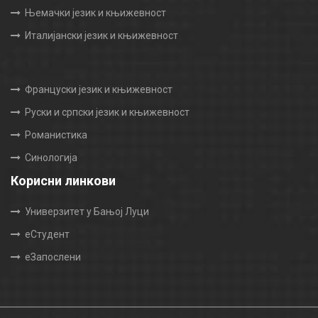
Њемачки језик и књижевност
Италијански језик и књижевност
Француски језик и књижевност
Руски и српски језик и књижевност
Романистика
Синологија
Корисни линкови
Универзитет у Бањој Луци
еСтудент
еЗапослени