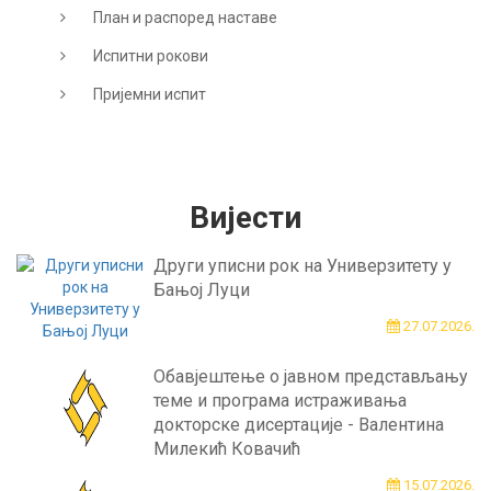
План и распоред наставе
Испитни рокови
Пријемни испит
Вијести
Други уписни рок на Универзитету у
Бањој Луци
27.07.2026.
Обавјештење о јавном представљању
теме и програма истраживања
докторске дисертације - Валентина
Милекић Ковачић
15.07.2026.