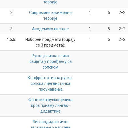
теорије
2
Савремене књижевне
1
5
2+2
теорије
3
Академско писање
1
5
2+2
4,5,6.
Изборни предмети (бирају
1
5
2+2
се 3 предмета):
Руска језичка слика
свијета у поређењу са
српском
Конфронтативна руско-
српска лингвистичка
проучавања
Фонетика руског језика
кроз призму лингво-
дидактике
Лингводидактичко
тестирање у настави