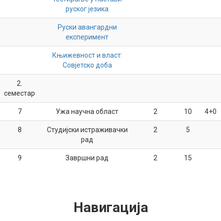
руског језика
Руски авангардни
експеримент
Књижевност и власт:
Совјетско доба
2.
семестар
7
Ужа научна област
2
10
4+0
8
Студијски истраживачки
2
5
рад
9
Завршни рад
2
15
Навигација