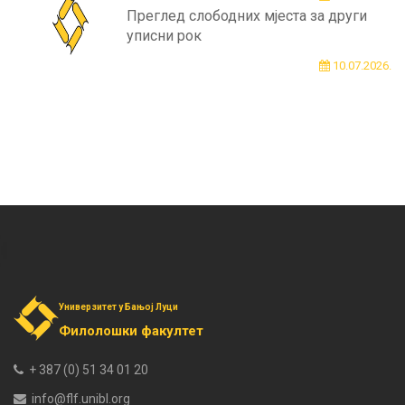
Преглед слободних мјеста за други
уписни рок
10.07.2026.
Универзитет у Бањој Луци
Филолошки факултет
+ 387 (0) 51 34 01 20
info@flf.unibl.org