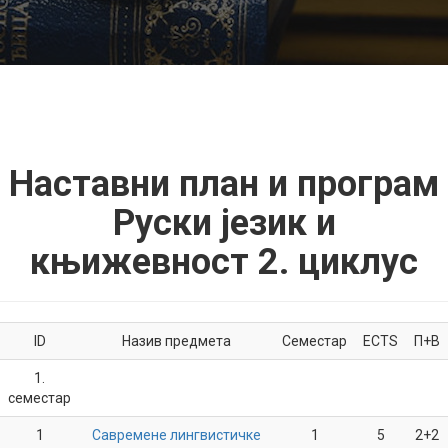
Наставни план и програм
Руски језик и
књижевност 2. циклус
ID
Назив предмета
Семестар
ECTS
П+В
1.
семестар
1
Савремене лингвистичке
1
5
2+2