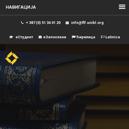
+ 387 (0) 51 34 01 20
info@flf.unibl.org
еСтудент
еЗапослени
Ћирилица
Latinica
Навиг