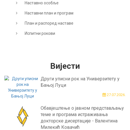
Наставно особље
Наставни план и програм
План и распоред наставе
Испитни рокови
Вијести
Други уписни рок на Универзитету у
Бањој Луци
27.07.2026.
Обавјештење о јавном представљању
теме и програма истраживања
докторске дисертације - Валентина
Милекић Ковачић