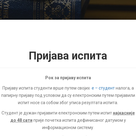
Пријава испита
Рок за пријаву испита
Пријаву испита студенти врше путем својих
е – студент
налога, а
папирну пријаву под условом да су електронским путем пријавили
испит носе са собом због уписа резултата испита.
Студент је дужан пријавити електронским путем испит
најкасније
до 48 сати
прије почетка испита дефинисаног датумом у
информационом систему.