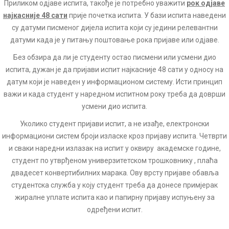
Приликом одјаве испита, такође је потребно уважити
рок одјаве
најкасније 48 сати
прије почетка испита. У бази испита наведени
су датуми писменог дијела испита који су једини релевантни
датуми када је у питању поштовање рока пријаве или одјаве.
Без обзира да ли је студенту остао писмени или усмени дио
испита, дужан је да пријави испит најкасније 48 сати у односу на
датум који је наведен у информационом систему. Исти принцип
важи и када студент у наредном испитном року треба да доврши
усмени дио испита.
Уколико студент пријави испит, а не изађе, електронски
информациони систем броји изласке кроз пријаву испита. Четврти
и сваки наредни излазак на испит у оквиру академске године,
студент по утврђеном универзитетском трошковнику , плаћа
двадесет конвертибилних марака. Ову врсту пријаве обавља
студентска служба у коју студент треба да донесе примјерак
жиралне уплате испита као и папирну пријаву испуњену за
одређени испит.