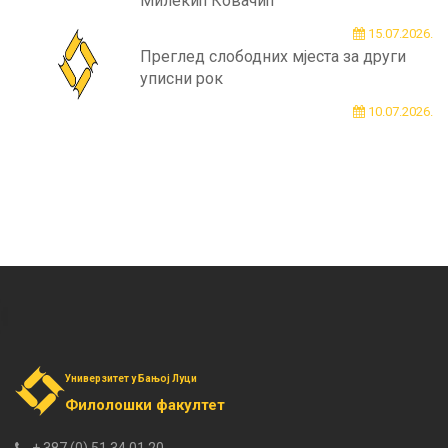
Милекић Ковачић
15.07.2026.
Преглед слободних мјеста за други
уписни рок
10.07.2026.
Универзитет у Бањој Луци
Филолошки факултет