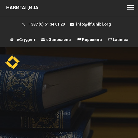
+ 387 (0) 51 34 01 20
info@flf.unibl.org
еСтудент
еЗапослени
Ћирилица
Latinica
Навиг