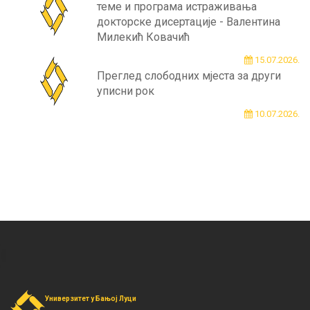
теме и програма истраживања
докторске дисертације - Валентина
Милекић Ковачић
15.07.2026.
Преглед слободних мјеста за други
уписни рок
10.07.2026.
Универзитет у Бањој Луци