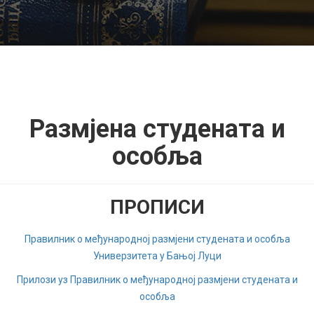
Размјена студената и
особља
ПРОПИСИ
Правилник о међународној размјени студената и особља
Универзитета у Бањој Луци
Прилози уз Правилник о међународној размјени студената и
особља