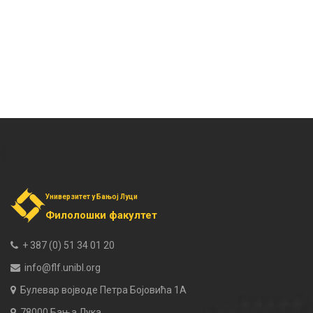
Универзитет у Бањој Луци
Филолошки факултет
+ 387 (0) 51 34 01 20
info@flf.unibl.org
Булевар војводе Петра Бојовића 1А
78000 Бања Лука