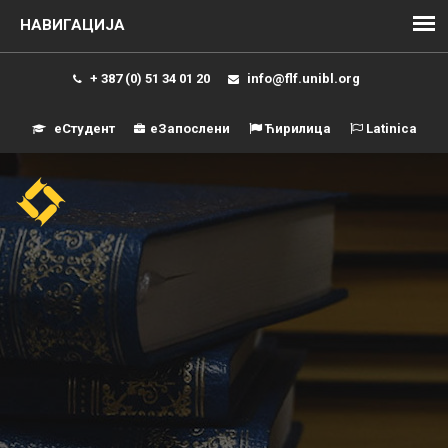
+ 387 (0) 51 34 01 20
info@flf.unibl.org
еСтудент
еЗапослени
Ћирилица
Latinica
Навиг