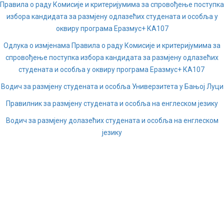
Правила о раду Комисије и критеријумима за спровођење поступка
избора кандидата за размјену одлазећих студената и особља у
оквиру програма Еразмус+ КА107
Одлука о измјенама Правила о раду Комисије и критеријумима за
спровођење поступка избора кандидата за размјену одлазећих
студената и особља у оквиру програма Еразмус+ КА107
Водич за размјену студената и особља Универзитета у Бањој Луци
Правилник за размјену студената и особља на енглеском језику
Водич за размјену долазећих студената и особља на енглеском
језику