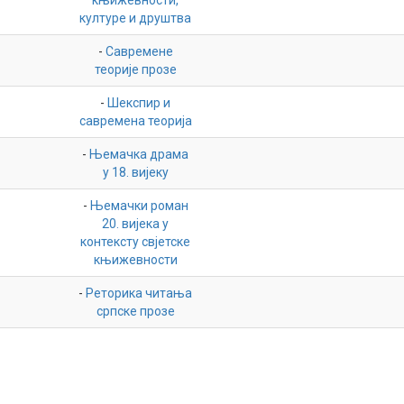
књижевности,
културе и друштва
-
Савремене
теорије прозе
-
Шекспир и
савремена теорија
-
Њемачка драма
у 18. вијеку
-
Њемачки роман
20. вијека у
контексту свјетске
књижевности
-
Реторика читања
српске прозе