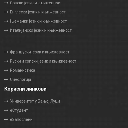
Српски језик и књижевност
Енглески језик и књижевност
Њемачки језик и књижевност
Италијански језик и књижевност
Француски језик и књижевност
Руски и српски језик и књижевност
Романистика
Синологија
Корисни линкови
Универзитет у Бањој Луци
еСтудент
еЗапослени