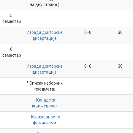
на дну стране )
5.
семестар
1
Израда докторске
0+0
30
дисертације
6.
семестар
1
Израда докторске
0+0
30
дисертације
* Списак изборних
предмета:
-
Канадска
књижевност
-
Књижевност и
феминизми