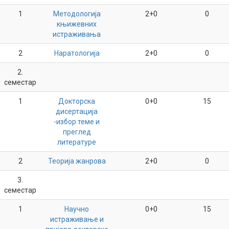
1
Методологија
2+0
0
књижевних
истраживања
2
Наратологија
2+0
0
2.
семестар
1
Докторска
0+0
15
дисертација
-избор теме и
преглед
литературе
2
Теорија жанрова
2+0
0
3.
семестар
1
Научно
0+0
15
истраживање и