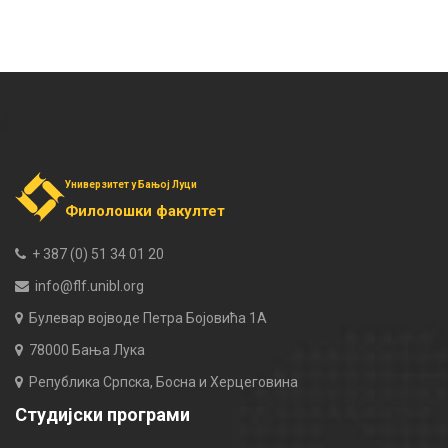
Универзитет у Бањој Луци
Филолошки факултет
+ 387 (0) 51 34 01 20
info@flf.unibl.org
Булевар војводе Петра Бојовића 1А
78000 Бања Лука
Република Српска, Босна и Херцеговина
Студијски програми