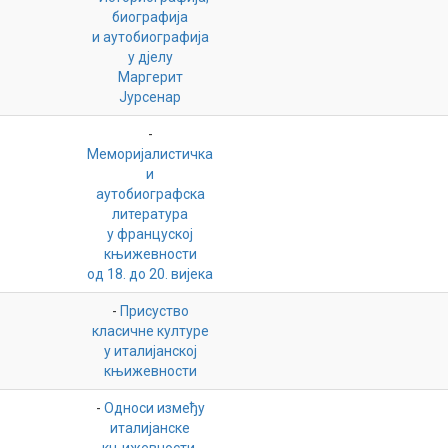
биографија
и аутобиографија
у дјелу
Маргерит
Јурсенар
-
Меморијалистичка
и
аутобиографска
литература
у француској
књижевности
од 18. до 20. вијека
-
Присуство
класичне културе
у италијанској
књижевности
-
Односи између
италијанске