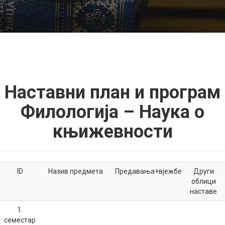
Наставни план и програм
Филологија – Наука о
књижевности
ID
Назив предмета
Предавања+вјежбе
Други
облици
наставе
1.
семестар