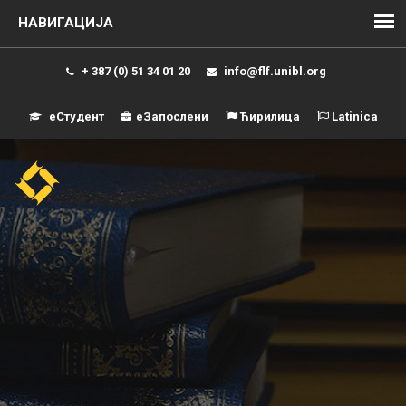
+ 387 (0) 51 34 01 20
info@flf.unibl.org
еСтудент
еЗапослени
Ћирилица
Latinica
Навиг