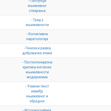
-
Поступци
књижевног
стварања
-
Град у
књижевности
-
Когнитивна
наратологија
-
Генеза и развој
дубровачке епике
-
Постколонијална
критика енглеске
књижевности
модернизма
-
Усмени текст
између
књижевног и
обредног
-
Историографија,