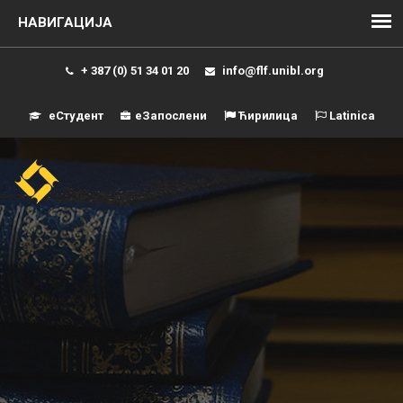
+ 387 (0) 51 34 01 20
info@flf.unibl.org
еСтудент
еЗапослени
Ћирилица
Latinica
Навиг