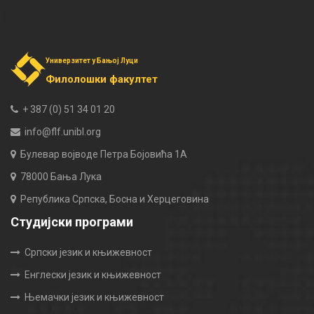
Универзитет у Бањој Луци
Филолошки факултет
+ 387 (0) 51 34 01 20
info@flf.unibl.org
Булевар војводе Петра Бојовића 1А
78000 Бања Лука
Република Српска, Босна и Херцеговина
Студијски програми
Српски језик и књижевност
Енглески језик и књижевност
Њемачки језик и књижевност