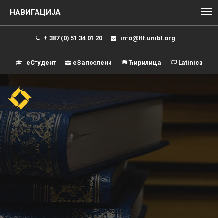
+ 387 (0) 51 34 01 20
info@flf.unibl.org
еСтудент
еЗапослени
Ћирилица
Latinica
Навиг