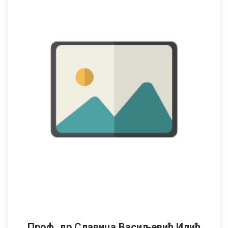
Проф. др Славица Васиљевић Илић