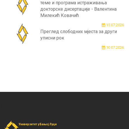
теме и програма истраживања
докторске дисертације - Валентина
Милекић Ковачић
15.07.2026.
Преглед слободних мјеста за други
уписни рок
10.07.2026.
Универзитет у Бањој Луци