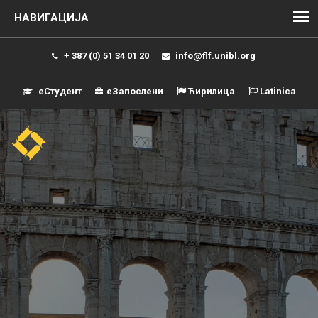
+ 387 (0) 51 34 01 20
info@flf.unibl.org
еСтудент
еЗапослени
Ћирилица
Latinica
Навиг