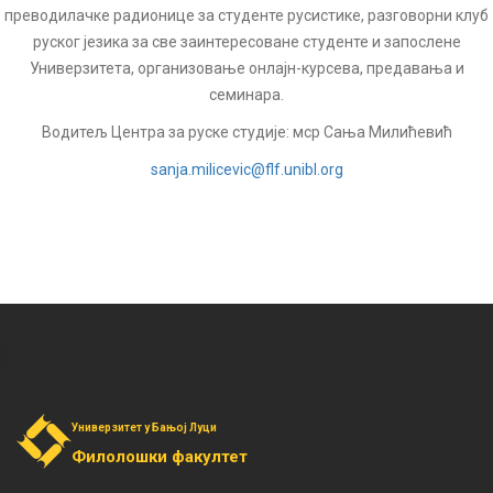
преводилачке радионице за студенте русистике, разговорни клуб
руског језика за све заинтересоване студенте и запослене
Универзитета, организовање онлајн-курсева, предавања и
семинара.
Водитељ Центра за руске студије: мср Сања Милићевић
sanja.milicevic@flf.unibl.org
Универзитет у Бањој Луци
Филолошки факултет