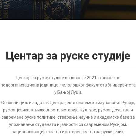
Центар за руске студије
Центар за руске студије основан je 2021. године као
подорганизациона јединица Филолошког факултета Универзитета
у Бањој Луци.
Основни циљ и задатак Центра јесте системско изучавање Русије,
руског језика, књижевности, историје, културе, руског друштва и
савремене руске политике, стварање научне и академске базе за
упознавање студената и јавности са савременом Русијом,
рационализација знања и интересовања за руски језик,