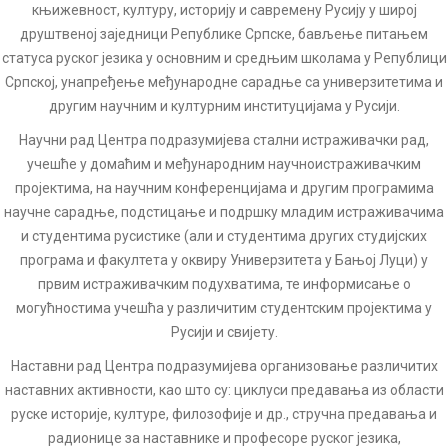
књижевност, културу, историју и савремену Русију у широј
друштвеној заједници Републике Српске, бављење питањем
статуса руског језика у основним и средњим школама у Републици
Српској, унапређење међународне сарадње са универзитетима и
другим научним и културним институцијама у Русији.
Научни рад Центра подразумијева стални истраживачки рад,
учешће у домаћим и међународним научноистраживачким
пројектима, на научним конференцијама и другим програмима
научне сарадње, подстицање и подршку младим истраживачима
и студентима русистике (али и студентима других студијских
програма и факултета у оквиру Универзитета у Бањој Луци) у
првим истраживачким подухватима, те информисање о
могућностима учешћа у различитим студентским пројектима у
Русији и свијету.
Наставни рад Центра подразумијева организовање различитих
наставних активности, као што су: циклуси предавања из области
руске историје, културе, филозофије и др., стручна предавања и
радионице за наставнике и професоре руског језика,