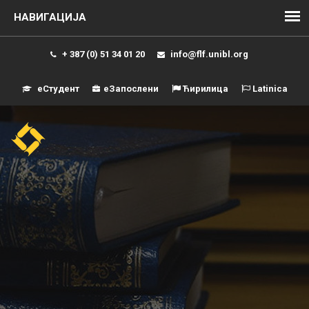
+ 387 (0) 51 34 01 20
info@flf.unibl.org
еСтудент
еЗапослени
Ћирилица
Latinica
Навиг