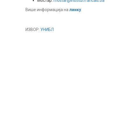
Мостар:
mostar@institutfrancais.ba
Више информација на
линку
.
ИЗВОР:
УНИБЛ