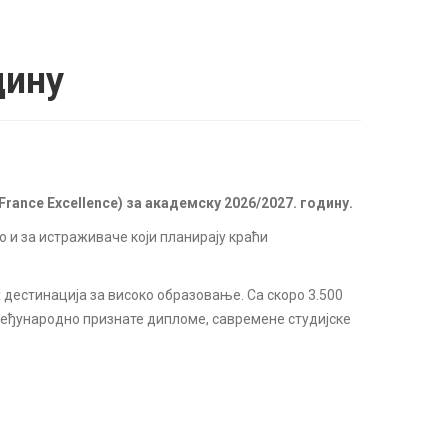
дину
rance Excellence) за академску 2026/2027. годину.
ао и за истраживаче који планирају краћи
 дестинација за високо образовање. Са скоро 3.500
 међународно признате дипломе, савремене студијске