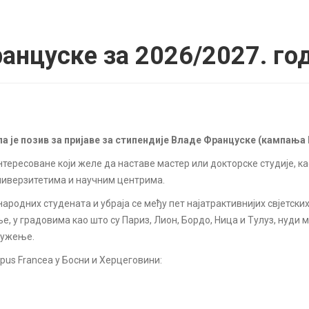
анцуске за 2026/2027. го
 је позив за пријаве за стипендије Владе Француске (кампања F
аинтересоване који желе да наставе мастер или докторске студије, к
иверзитетима и научним центрима.
родних студената и убраја се међу пет најатрактивнијих свјетских
 у градовима као што су Париз, Лион, Бордо, Ница и Тулуз, нуди
ружење.
us Francea у Босни и Херцеговини: