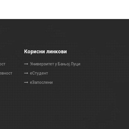
Корисни линкови
ост
Универзитет у Бањој Луци
жевност
еСтудент
еЗапослени