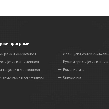
јски програми
ки језик и књижевност
Француски језик и књижевн
ески језик и књижевност
Руски и српски језик и књи
чки језик и књижевност
Романистика
ијански језик и књижевност
Синологија