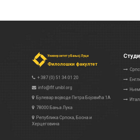
Студи
Универзитет у Бањој Луци
Филолошки факултет
Српс
+ 387 (0) 51 34 01 20
Енгл
info@flf.unibl.org
Њема
Булевар војводе Петра Бојовића 1А
Итал
78000 Бања Лука
Република Српска, Босна и
Херцеговина