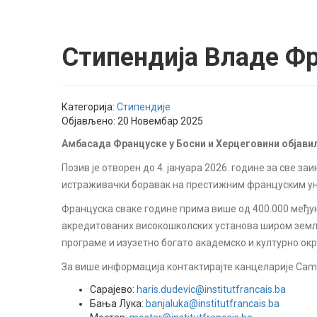
Стипендија Владе Фр
Категорија:
Стипендије
Објављено: 20 Новембар 2025
Амбасада Француске у Босни и Херцеговини објавила
Позив је отворен до 4. јануара 2026. године за све з
истраживачки боравак на престижним француским ун
Француска сваке године прима више од 400.000 међуна
акредитованих високошколских установа широм земље,
програме и изузетно богато академско и културно ок
За више информација контактирајте канцеларије Camp
Сарајево:
haris.dudevic@institutfrancais.ba
Бања Лука:
banjaluka@institutfrancais.ba