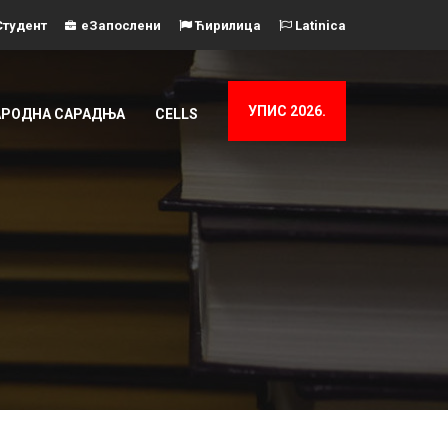
тудент
еЗапослени
Ћирилица
Latinica
УПИС 2026.
РОДНА САРАДЊА
CELLS