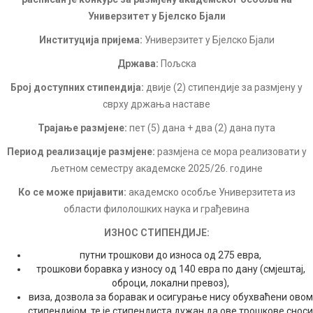
Универзитет у Бјелско Бјали
Институција пријема:
Универзитет у Бјелско Бјали
Држава:
Пољска
Број доступних стипендија:
двије (2) стипендије за размјену у
сврху држања наставе
Трајање размјене:
пет (5) дана + два (2) дана пута
Период реализације размјене:
размјена се мора реализовати у
љетном семестру академске 2025/26. године
Ко се може пријавити:
академско особље Универзитета из
области филолошких наука и грађевина
ИЗНОС СТИПЕНДИЈЕ:
путни трошкови до износа од 275 евра,
трошкови боравка у износу од 140 евра по дану (смјештај,
оброци, локални превоз),
виза, дозвола за боравак и осигурање нису обухваћени овом
стипендијом, те је стипендиста дужан да ове трошкове сноси