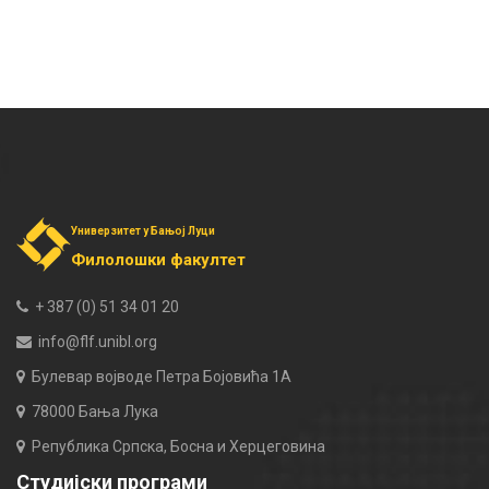
Универзитет у Бањој Луци
Филолошки факултет
+ 387 (0) 51 34 01 20
info@flf.unibl.org
Булевар војводе Петра Бојовића 1А
78000 Бања Лука
Република Српска, Босна и Херцеговина
Студијски програми