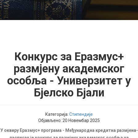
Конкурс за Еразмус+
размјену академског
особља - Универзитет у
Бјелско Бјали
Категорија:
Стипендије
Објављено: 20 Новембар 2025
У оквиру Еразмус+ програма - Међународна кредитна размјена-
расписан је конкурс за размјену академског особља на