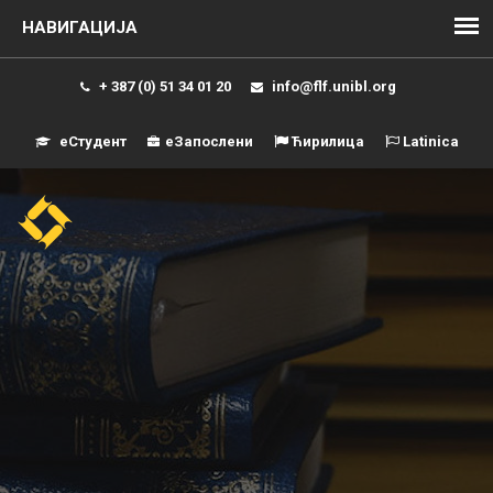
+ 387 (0) 51 34 01 20
info@flf.unibl.org
еСтудент
еЗапослени
Ћирилица
Latinica
Навиг