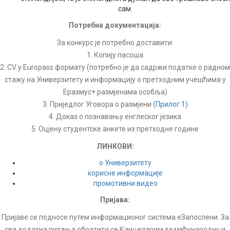
сам.
Потребна документација:
За конкурс је потребно доставити:
1. Копију пасоша
2. CV у Europass формату (потребно је да садржи податке о радном
стажу на Универзитету и информацију о претходним учешћима у
Еразмус+ размјенама особља)
3. Приједлог Уговора о размјени (
Прилог 1
)
4. Доказ о познавању енглеског језика
5. Оцјену студентске анкете из претходне године
ЛИНКОВИ:
о Универзитету
корисне информације
промотивни видео
Пријава:
Пријаве се подносе путем информационог система еЗапослени. За
сва додатна питања обратити се Канцеларији за међународну и