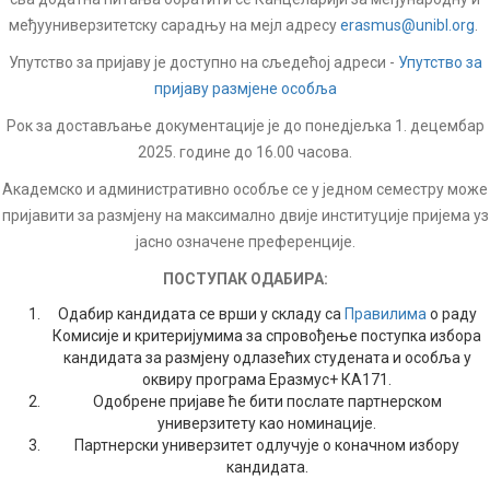
међууниверзитетску сарадњу на мејл адресу
erasmus@unibl.org
.
Упутство за пријаву је доступно на сљедећој адреси -
Упутство за
пријаву размјене особља
Рок за достављање документације је до понедјељка 1. децембар
2025. године до 16.00 часова.
Академско и административно особље се у једном семестру може
пријавити за размјену на максимално двије институције пријема уз
јасно означене преференције.
ПОСТУПАК ОДАБИРА:
Одабир кандидата се врши у складу са
Правилима
о раду
Комисије и критеријумима за спровођење поступка избора
кандидата за размјену одлазећих студената и особља у
оквиру програма Еразмус+ КА171.
Одобрене пријаве ће бити послате партнерском
универзитету као номинације.
Партнерски универзитет одлучује о коначном избору
кандидата.