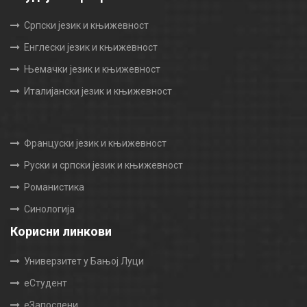
Српски језик и књижевност
Енглески језик и књижевност
Њемачки језик и књижевност
Италијански језик и књижевност
Француски језик и књижевност
Руски и српски језик и књижевност
Романистика
Синологија
Корисни линкови
Универзитет у Бањој Луци
еСтудент
еЗапослени