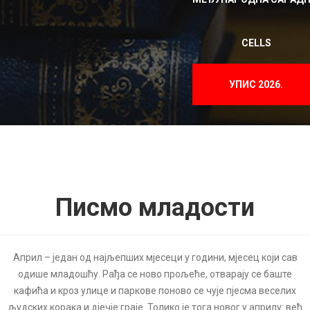
CELLS
УПИС 2026.
Писмо младости
Април – један од најљепших мјесеци у години, мјесец који сав
одише младошћу. Рађа се ново прољеће, отварају се баште
кафића и кроз улице и паркове поново се чује пјесма веселих
људских корака и дјечје граје. Толико је тога новог у априлу: већ