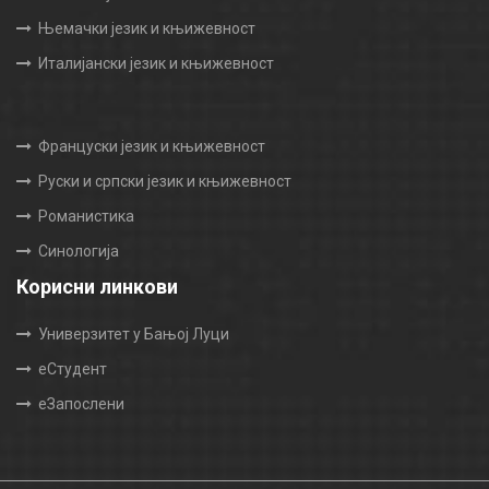
Њемачки језик и књижевност
Италијански језик и књижевност
Француски језик и књижевност
Руски и српски језик и књижевност
Романистика
Синологија
Корисни линкови
Универзитет у Бањој Луци
еСтудент
еЗапослени