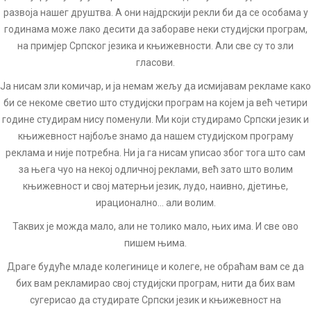
развоја нашег друштва. А они најдрскији рекли би да се особама у
годинама може лако десити да забораве неки студијски програм,
на примјер Српског језика и књижевности. Али све су то зли
гласови.
Ја нисам зли комичар, и ја немам жељу да исмијавам рекламе како
би се некоме светио што студијски програм на којем ја већ четири
године студирам нису поменули. Ми који студирамо Српски језик и
књижевност најбоље знамо да нашем студијском програму
реклама и није потребна. Ни ја га нисам уписао због тога што сам
за њега чуо на некој одличној реклами, већ зато што волим
књижевност и свој матерњи језик, лудо, наивно, дјетиње,
ирационално… али волим.
Таквих је можда мало, али не толико мало, њих има. И све ово
пишем њима.
Драге будуће младе колегинице и колеге, не обраћам вам се да
бих вам рекламирао свој студијски програм, нити да бих вам
сугерисао да студирате Српски језик и књижевност на