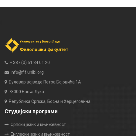
Универзитет у Бањој Луци
Филолошки факултет
+ 387 (0) 51 34 01 20
info@flf.unibl.org
Булевар војводе Петра Бојовића 1А
78000 Бања Лука
Република Српска, Босна и Херцеговина
Студијски програми
Српски језик и књижевност
Енглески језик и књижевност