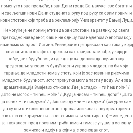
поменуто ново прољеће, нови Дани града Бањалуке, све богатији
и све љепши нови Дани студената, руку под руку са овим првим, и
нови спотови који треба да рекламирају Универзитет у Бањој Луци.
Немогуће је не примијетити да ови спотови, за разлику од свега
претходно наведеног, баш и не одишу том највећом љепотом коју
назвасмо младост. Истина, Универзитет је приказан као трка у којој
се знање као штафета преноси са старијих на млађе, у којој је
побједник будућност, и гдје до циља долази дјевојчица која
представља управо ту будућност и управо младост, па би моја
тврдња да младости нема у споту, који је заснован на ријечима
младост и будућност, истог тренутка могла пасти у воду. Али ова
драматизација Змајевих стихова: „Где ја стадох – ти ћеш поћи“ /
„Што не могох – ти ћеш моћи“ / „Куд ја нисам – ти ћеш доћи“ / „Што
ја почех – ти продужи“ / „Још смо дужни – ти одужи“ (сигуран сам
да су ови стихови непрестано пролазили кроз главу креаторима
спота за све вријеме његовог снимања и монтирања) – изведена
је, нажалост, пред празним трибинама и тиме је угушила основну
замисао и идеју на којима је заснован спот.