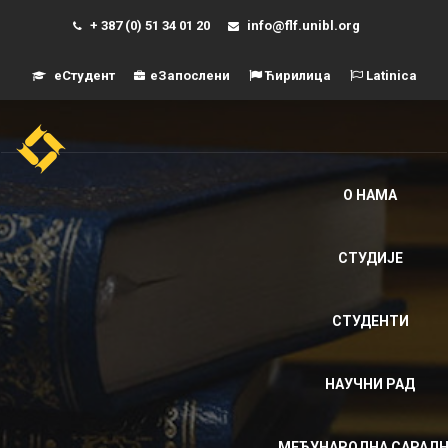
+ 387 (0) 51 34 01 20
info@flf.unibl.org
еСтудент
еЗапослени
Ћирилица
Latinica
Навиг
О НАМА
СТУДИЈЕ
СТУДЕНТИ
НАУЧНИ РАД
МЕЂУНАРОДНА САРАД