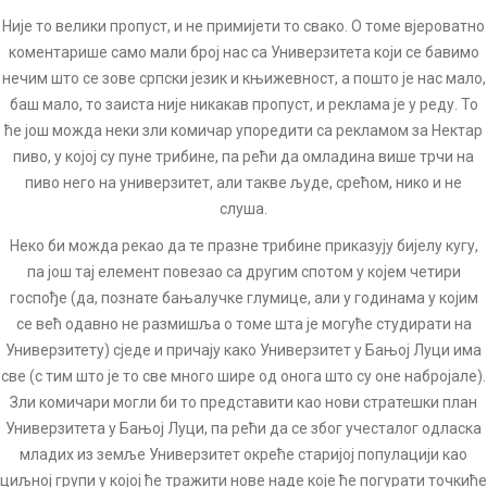
Није то велики пропуст, и не примијети то свако. О томе вјероватно
коментарише само мали број нас са Универзитета који се бавимо
нечим што се зове српски језик и књижевност, а пошто је нас мало,
баш мало, то заиста није никакав пропуст, и реклама је у реду. То
ће још можда неки зли комичар упоредити са рекламом за Нектар
пиво, у којој су пуне трибине, па рећи да омладина више трчи на
пиво него на универзитет, али такве људе, срећом, нико и не
слуша.
Неко би можда рекао да те празне трибине приказују бијелу кугу,
па још тај елемент повезао са другим спотом у којем четири
госпође (да, познате бањалучке глумице, али у годинама у којим
се већ одавно не размишља о томе шта је могуће студирати на
Универзитету) сједе и причају како Универзитет у Бањој Луци има
све (с тим што је то све много шире од онога што су оне набројале).
Зли комичари могли би то представити као нови стратешки план
Универзитета у Бањој Луци, па рећи да се због учесталог одласка
младих из земље Универзитет окреће старијој популацији као
циљној групи у којој ће тражити нове наде које ће погурати точкиће