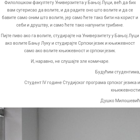
Филолошком факултету Универзитета у Бањој Луци, већ да бих
вам сугерисао да волите, и да радите оно што волите и да се
бавите само оним што волите, јер само ћете тако бити на корист и
себи и друштву, и само ћете тако напунити трибине.
Пијте пиво ако га волите, студирајте на Универзитету у Бањој Луци
ако волите Бању Луку и студирајте Српски језик и књижевност
само ако волите књижевност и српски језик.
И, наравно, не слушајте зле комичаре.
Будућим студентима,
Студент IV године Студијског програма српског језика и
књижевности
Душко Милошевић