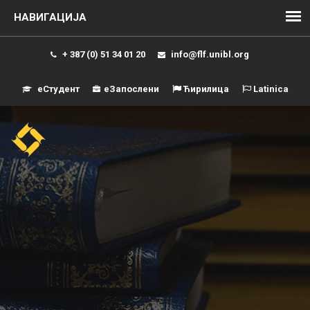
+ 387 (0) 51 34 01 20
info@flf.unibl.org
еСтудент
еЗапослени
Ћирилица
Latinica
Навиг