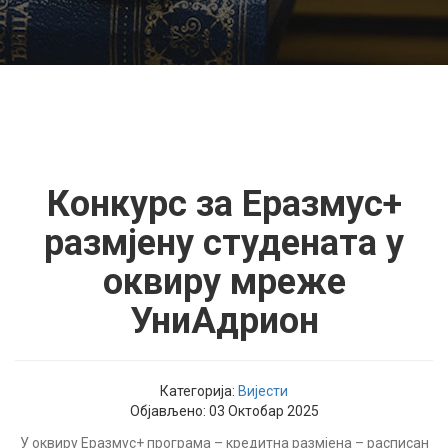
Конкурс за Еразмус+
размјену студената у
оквиру мреже
УниАдрион
Категорија:
Вијести
Објављено: 03 Октобар 2025
У оквиру Еразмус+ програма – кредитна размјена – расписан