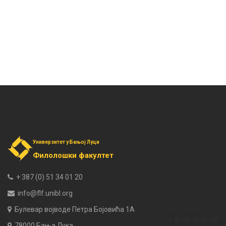
Универзитет у Бањој Луци
Филолошки факултет
+ 387 (0) 51 34 01 20
info@flf.unibl.org
Булевар војводе Петра Бојовића 1А
78000 Бања Лука