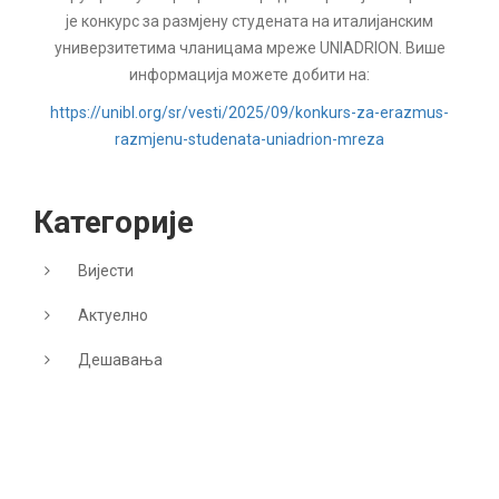
је конкурс за размјену студената на италијанским
универзитетима чланицама мреже UNIADRION. Више
информација можете добити на:
https://unibl.org/sr/vesti/2025/09/konkurs-za-erazmus-
razmjenu-studenata-uniadrion-mreza
Категорије
Вијести
Актуелно
Дешавања