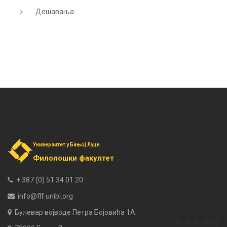
Дешавања
Универзитет у Бањој Луци
Филолошки факултет
+ 387 (0) 51 34 01 20
info@flf.unibl.org
Булевар војводе Петра Бојовића 1А