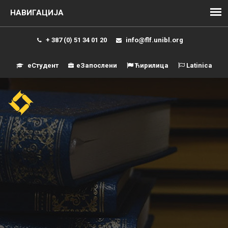
+ 387 (0) 51 34 01 20
info@flf.unibl.org
еСтудент
еЗапослени
Ћирилица
Latinica
Навиг