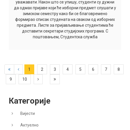
уважавати. Након што се упишу, студенти су дужни
да одмах пријаве који ће изборни предмет слушати у
зимском семестру како би се благовремено
формирао списак студената на сваком од изборних
предмета. Листе за пријављивање студентима ће
доставити секретари студијских програма. С
поштовањем, Студентска служба
1
2
3
4
5
6
7
8
9
10
Категорије
Вијести
Актуелно