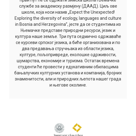
први пут ће се одржати зимска школа Њемачке
службе за академску размјену (ДААД). Циљ ове
школе, која носи назив „Expect the Unexpected!
Exploring the diversity of ecology, languages and culture
in Bosnia and Herzegovina”, јесте да се студентима из
Њемачке представе природни ресурси, језик и
култура наше земље. Три пута седмично одржаваће
се курсеви српског језика, а биће организована и по
два предавања стручњака из области језика,
културе, пољопривреде, еколошке одрживости,
шумарства, економије и туризма. Остатак времена
студенти ће провести у едукативним обиласцима
бањалучких културних установа и компанија, бројних
знаменитости, али и природних љепота нашег града
и његове околине.