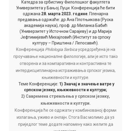
Катедра за србистику Филолошког факултета
Универзитета у Бањој Луци. Конференција ће бити
одржана
28
. марта 2023. године
. Пленарна
предавања одржаће: др Ана Плотњикова (Руска
академија наука), проф. др Миланка Бабић
(Универзитет у Источном Сарајеву) и др Марија
Јефтимијевић Михајловић (Институт за српску
културу – Приштина / Лепосавић).
Конференција
Philologia
Serbica
усредсређена је на
проучавање националне филологије, али је исто тако
отворена и за компаративна и контрастивна те
интердисциплинарна истраживања српског језика,
књижевности и културе.
Теме Конференције:
1)
Значај и значење ватре у
српском језику, књижевности и култури
;
2) Савремена стремљења у српском језику,
књижевности и култури.
Конференција ће се одржати у комбинованој форми
излагања, уживо и онлајн. Стога Вас молимо да уз
приједлог теме додате напомену како желите да