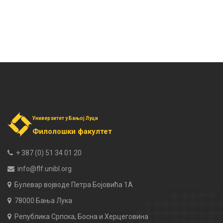
Универзитет у Бањој Луци
Филолошки факултет
+ 387 (0) 51 34 01 20
info@flf.unibl.org
Булевар војводе Петра Бојовића 1А
78000 Бања Лука
Република Српска, Босна и Херцеговина