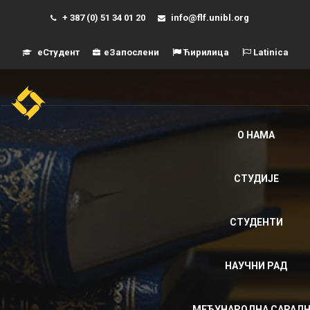
+ 387 (0) 51 34 01 20
info@flf.unibl.org
еСтудент
еЗапослени
Ћирилица
Latinica
Навиг
О НАМА
СТУДИЈЕ
СТУДЕНТИ
НАУЧНИ РАД
МЕЂУНАРОДНА САРАД