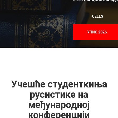
CELLS
УПИС 2026.
Учешће студенткиња
русистике на
међународној
конференцији