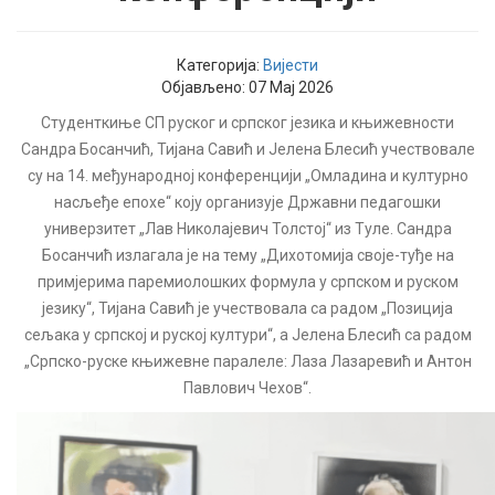
Категорија:
Вијести
Објављено: 07 Мај 2026
Студенткиње СП руског и српског језика и књижевности
Сандра Босанчић, Тијана Савић и Јелена Блесић учествовале
су на 14. међународној конференцији „Омладина и културно
насљеђе епохе“ коју организује Државни педагошки
универзитет „Лав Николајевич Толстој“ из Туле. Сандра
Босанчић излагала је на тему „Дихотомија своје-туђе на
примјерима паремиолошких формула у српском и руском
језику“, Тијана Савић је учествовала са радом „Позиција
сељака у српској и руској култури“, а Јелена Блесић са радом
„Српско-руске књижевне паралеле: Лаза Лазаревић и Антон
Павлович Чехов“.