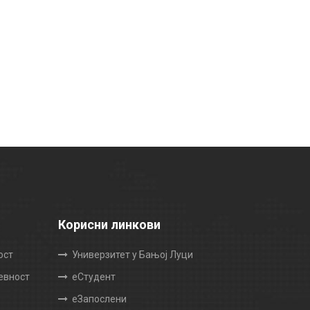
Корисни линкови
ост
Универзитет у Бањој Луци
жевност
еСтудент
еЗапослени