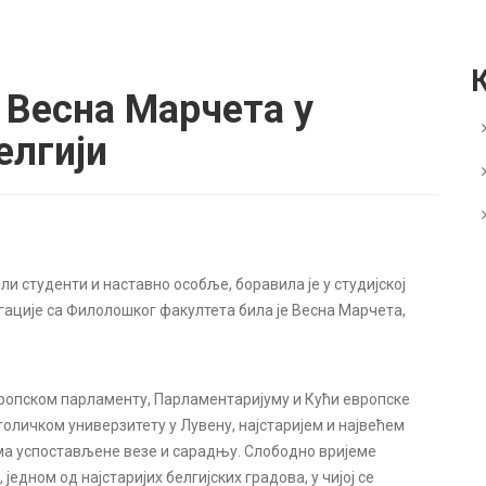
 Весна Марчета у
елгији
ли студенти и наставно особље, боравила је у студијској
легације са Филолошког факултета била је Весна Марчета,
вропском парламенту, Парламентаријуму и Кући европске
атоличком универзитету у Лувену, најстаријем и највећем
 има успостављене везе и сарадњу. Слободно вријеме
једном од најстаријих белгијских градова, у чијој се