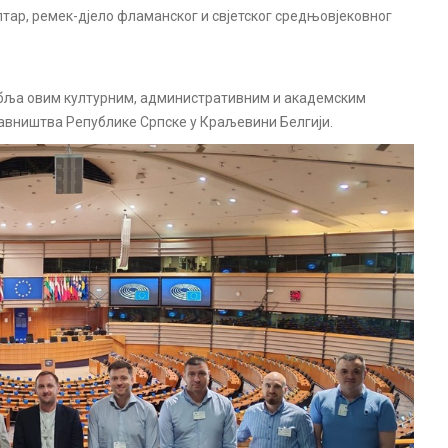
олтар, ремек-дјело фламанског и свјетског средњовјековног
собља овим културним, административним и академским
авништва Републике Српске у Краљевини Белгији.