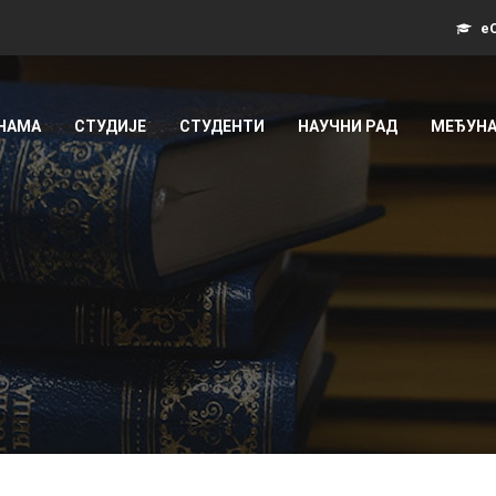
еС
 НАМА
СТУДИЈЕ
СТУДЕНТИ
НАУЧНИ РАД
МЕЂУНА