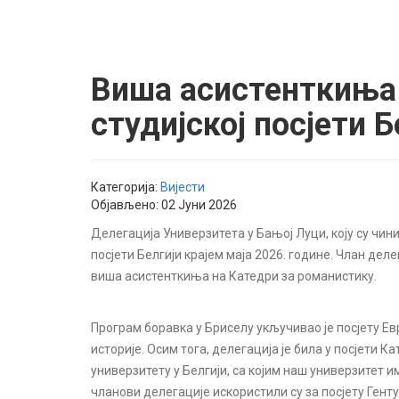
Виша асистенткиња
студијској посјети Б
Категорија:
Вијести
Објављено: 02 Јуни 2026
Делегација Универзитета у Бањој Луци, коју су чини
посјети Белгији крајем маја 2026. године. Члан де
виша асистенткиња на Катедри за романистику.
Програм боравка у Бриселу укључивао је посјету Е
историје. Осим тога, делегација је била у посјети К
универзитету у Белгији, са којим наш универзитет
чланови делегације искористили су за посјету Генту, 