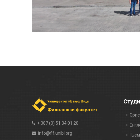
Студи
Универзитет у Бањој Луци
Филолошки факултет
Српс
+ 387 (0) 51 34 01 20
Енгл
info@flf.unibl.org
Њема