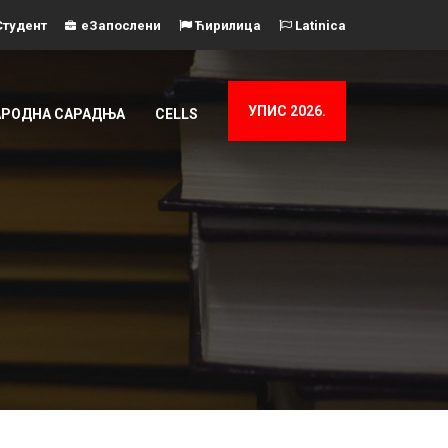
тудент
еЗапослени
Ћирилица
Latinica
УПИС 2026.
РОДНА САРАДЊА
CELLS