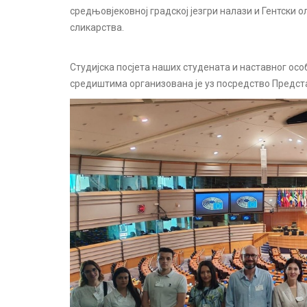
средњовјековној градској језгри налази и Гентски 
сликарства.
Студијска посјета наших студената и наставног о
средиштима организована је уз посредство Предст