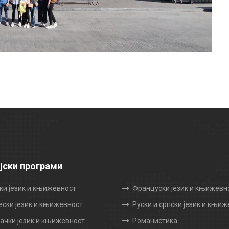
јски програми
ки језик и књижевност
Француски језик и књижевн
ески језик и књижевност
Руски и српски језик и књи
чки језик и књижевност
Романистика