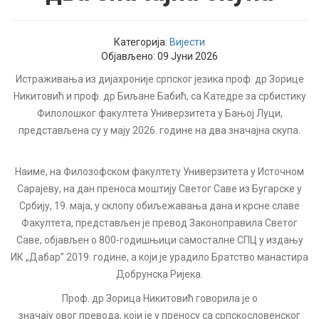
Категорија:
Вијести
Објављено: 09 Јуни 2026
Истраживања из дијахроније српског језика проф. др Зорице
Никитовић и проф. др Биљане Бабић, са Катедре за србистику
Филолошког факултета Универзитета у Бањој Луци,
представљена су у мају 2026. године на два значајна скупа.
Наиме, на Филозофском факултету Универзитета у Источном
Сарајеву, на дан преноса моштију Светог Саве из Бугарске у
Србију, 19. маја, у склопу обиљежавања дана и крсне славе
Факултета, представљен је превод Законоправила Светог
Саве, објављен о 800-годишњици самосталне СПЦ у издању
ИК „Дабар” 2019. године, а који је урадило Братство манастира
Добрунска Ријека.
Проф. др Зорица Никитовић говорила је о
значају овог превода, који је у преносу са српскословенског