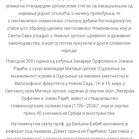
језика на стандардни српски језик стигао са закашњењем од
најмање једног стољећа, о начину превођења, те
о синтаксичко-семантичко-стилској дубини богонадахнутих
списа што образују цјелину светосавског Номоканона, коју је
Свети Сава уградио у темеље српског црквеног и државног
законодавства, а које су потом преузели и други словенски
народи.
Поводом 300 година од рођења Захарије Орфелина и Јована
Рајића, у суорганизацији Матице српске (Одељење за
књижевност и језик и Одељење за ликовне уметности) и
Филозофског факултета у Новом Саду, 14. и 15. маја, у
Свечаној сали Матице српске, одржан је научни скуп „Захарија
Орфелин и Јован Рајић: живот и стваралаштво
славеносрпских полихистора (1726–2026)”, који је окупио
преко 40 учесника из Србије и иностранства.
На поменутом скупу проф. др Биљана Бабић изложила је
реферат под називом „Девет прича из Рајићевог ‘Цветника’ у
зрцалу превода”, у којем је представила превод девет прича