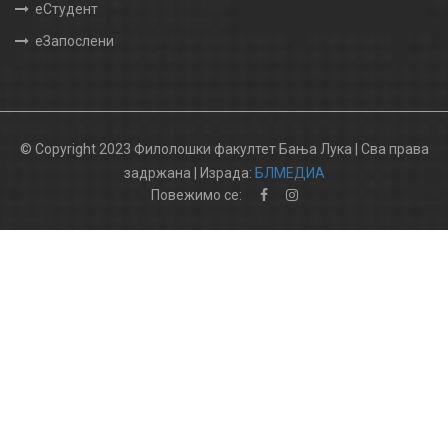
еСтудент
еЗапослени
© Copyright 2023 Филолошки факултет Бања Лука | Сва права
задржана | Израда:
БЛМЕДИА
Повежимо се: