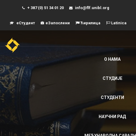
+ 387 (0) 51 34 01 20
info@flf.unibl.org
еСтудент
еЗапослени
Ћирилица
Latinica
Навиг
О НАМА
СТУДИЈЕ
СТУДЕНТИ
НАУЧНИ РАД
МЕЂУНАРОДНА САРАД