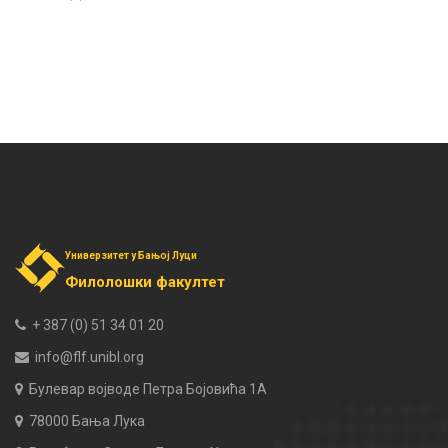
Универзитет у Бањој Луци
Филолошки факултет
+ 387 (0) 51 34 01 20
info@flf.unibl.org
Булевар војводе Петра Бојовића 1А
78000 Бања Лука