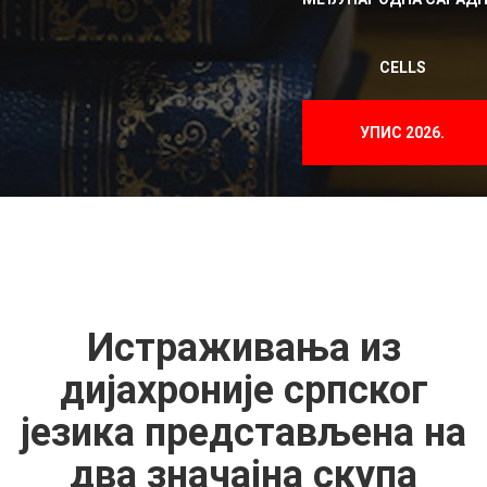
CELLS
УПИС 2026.
Истраживања из
дијахроније српског
језика представљена на
два значајна скупа