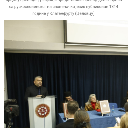
са рускословенског на словеначки језик публикован 1814.
године у Клагенфурту (Целовцу).