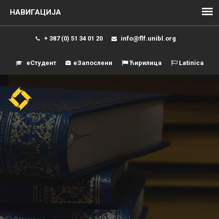
+ 387 (0) 51 34 01 20
info@flf.unibl.org
еСтудент
еЗапослени
Ћирилица
Latinica
Навиг