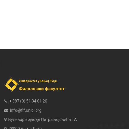
Универзитет у Бањој Луци
Филолошки факултет
+ 387 (0) 51 34 01 20
info@flf.unibl.org
Булевар војводе Петра Бојовића 1А
78000 Бања Лука